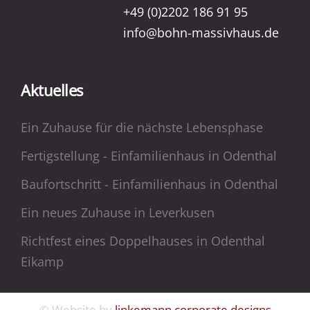
+49 (0)2202 186 91 95
info@bohn-massivhaus.de
Aktuelles
Ein Zuhause für die nächste Lebensphase
Fertigstellung - Einfamilienhaus in Odenthal
Baufortschritt - Einfamilienhaus in Odenthal
Ein neues Zuhause in Leverkusen
Richtfest eines Doppelhauses in Odenthal
Eikamp
© Website by
linkemann corporate designs