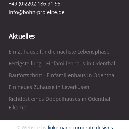
+49 (0)2202 186 91 95
info@bohn-projekte.de
Aktuelles
Ein Zuhause für die nächste Lebensphase
Fertigstellung - Einfamilienhaus in Odenthal
Baufortschritt - Einfamilienhaus in Odenthal
Ein neues Zuhause in Leverkusen
Richtfest eines Doppelhauses in Odenthal
Eikamp
© Website by
linkemann corporate designs